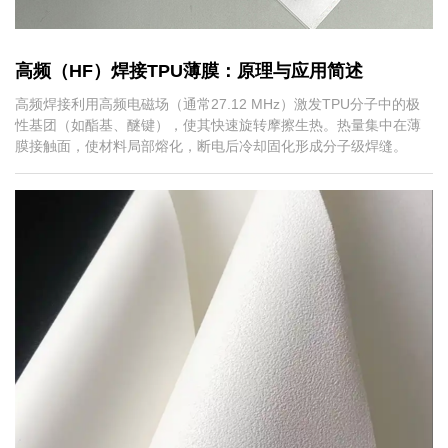
高频（HF）焊接TPU薄膜：原理与应用简述
高频焊接利用高频电磁场（通常27.12 MHz）激发TPU分子中的极
性基团（如酯基、醚键），使其快速旋转摩擦生热。热量集中在薄
膜接触面，使材料局部熔化，断电后冷却固化形成分子级焊缝。